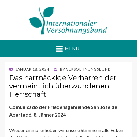
Internationaler
Gewaltfrei Aktiv für Frieden und Gerechtigkeit
MENU
Versöhnungsbund
POSTED
JANUAR 18, 2024
BY
VERSOEHNUNGSBUND
ON
Das hartnäckige Verharren der
vermeintlich überwundenen
Herrschaft
Comunicado der Friedensgemeinde San José de
Apartadó, 8. Jänner 2024
Wieder einmal erheben wir unsere Stimme in alle Ecken