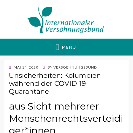
Internationaler
Gewaltfrei Aktiv für Frieden und Gerechtigkeit
MENU
Versöhnungsbund
POSTED
MAI 14, 2020
BY
VERSOEHNUNGSBUND
ON
Unsicherheiten: Kolumbien
während der COVID-19-
Quarantäne
aus Sicht mehrerer
Menschenrechtsverteidi
ger*innen