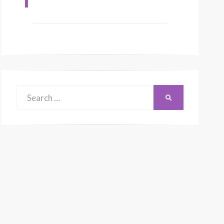
Search
SEARCH
for: