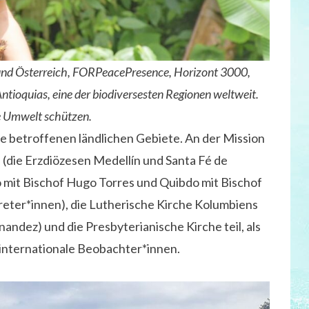
bund Österreich, FORPeacePresence, Horizont 3000,
tioquias, eine der biodiversesten Regionen weltweit.
re Umwelt schützen.
ie betroffenen ländlichen Gebiete. An der Mission
(die Erzdiözesen Medellín und Santa Fé de
ó mit Bischof Hugo Torres und Quibdo mit Bischof
eter*innen), die Lutherische Kirche Kolumbiens
andez) und die Presbyterianische Kirche teil, als
 internationale Beobachter*innen.