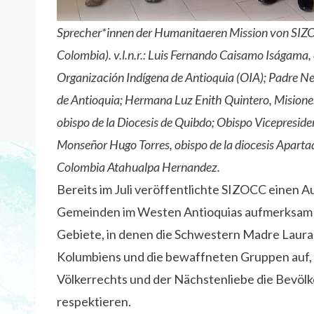
Sprecher*innen der Humanitaeren Mission von SIZOCC
Colombia). v.l.n.r.: Luis Fernando Caisamo Iságama,
Organización Indígena de Antioquia (OIA); Padre Nei
de Antioquia; Hermana Luz Enith Quintero, Misione
obispo de la Diocesis de Quibdo; Obispo Vicepreside
Monseñor Hugo Torres, obispo de la diocesis Apartad
Colombia Atahualpa Hernandez.
Bereits im Juli veröffentlichte SIZOCC einen A
Gemeinden im Westen Antioquias aufmerksam g
Gebiete, in denen die Schwestern Madre Laura 
Kolumbiens und die bewaffneten Gruppen auf, 
Völkerrechts und der Nächstenliebe die Bevölk
respektieren.