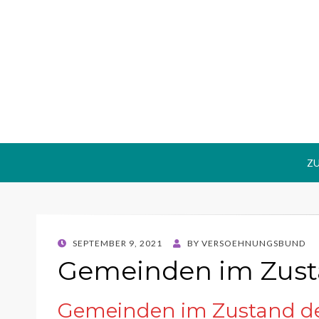
Internationale
Gewaltfrei Aktiv für Frieden und Gerechtigk
Z
POSTED
SEPTEMBER 9, 2021
BY
VERSOEHNUNGSBUND
ON
Gemeinden im Zust
Gemeinden im Zustand d