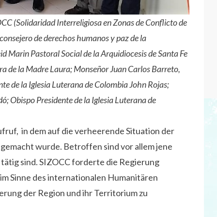
 (Solidaridad Interreligiosa en Zonas de Conflicto de
 consejero de derechos humanos y paz de la
d Marin Pastoral Social de la Arquidiocesis de Santa Fe
ra de la Madre Laura; Monseñor Juan Carlos Barreto,
nte de la Iglesia Luterana de Colombia John Rojas;
ó; Obispo Presidente de la Iglesia Luterana de
ufruf, in dem auf die verheerende Situation der
emacht wurde. Betroffen sind vor allem jene
tätig sind. SIZOCC forderte die Regierung
im Sinne des internationalen Humanitären
erung der Region und ihr Territorium zu