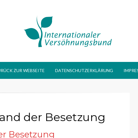
r Versöhnungsbun
eit
URÜCK ZUR WEBSEITE
DATENSCHUTZERKLÄRUNG
IMPRE
and der Besetzung
er Besetzung