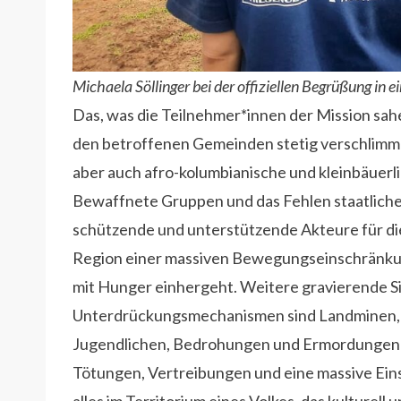
Michaela Söllinger bei der offiziellen Begrüßung in 
Das, was die Teilnehmer*innen der Mission sahen
den betroffenen Gemeinden stetig verschlimme
aber auch afro-kolumbianische und kleinbäuerl
Bewaffnete Gruppen und das Fehlen staatlicher 
schützende und unterstützende Akteure für d
Region einer massiven Bewegungseinschränkung
mit Hunger einhergeht. Weitere gravierende Si
Unterdrückungsmechanismen sind Landminen, 
Jugendlichen, Bedrohungen und Ermordungen v
Tötungen, Vertreibungen und eine massive Ei