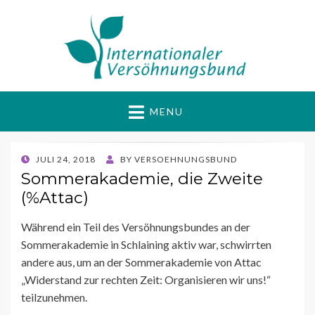
Internationaler
Gewaltfrei Aktiv für Frieden und Gerechtigkeit
MENU
Versöhnungsbund
POSTED
JULI 24, 2018
BY
VERSOEHNUNGSBUND
ON
Sommerakademie, die Zweite
(%Attac)
Während ein Teil des Versöhnungsbundes an der
Sommerakademie in Schlaining aktiv war, schwirrten
andere aus, um an der Sommerakademie von Attac
„Widerstand zur rechten Zeit: Organisieren wir uns!“
teilzunehmen.